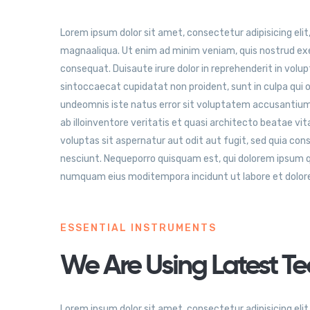
Lorem ipsum dolor sit amet, consectetur adipisicing elit
magnaaliqua. Ut enim ad minim veniam, quis nostrud exer
consequat. Duisaute irure dolor in reprehenderit in volup
sintoccaecat cupidatat non proident, sunt in culpa qui of
undeomnis iste natus error sit voluptatem accusantiu
ab illoinventore veritatis et quasi architecto beatae v
voluptas sit aspernatur aut odit aut fugit, sed quia co
nesciunt. Nequeporro quisquam est, qui dolorem ipsum qui
numquam eius moditempora incidunt ut labore et dolor
ESSENTIAL INSTRUMENTS
We Are Using Latest Te
Lorem ipsum dolor sit amet, consectetur adipisicing elit