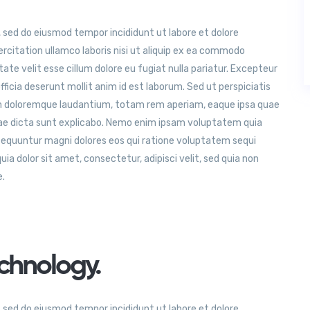
, sed do eiusmod tempor incididunt ut labore et dolore
citation ullamco laboris nisi ut aliquip ex ea commodo
tate velit esse cillum dolore eu fugiat nulla pariatur. Excepteur
ficia deserunt mollit anim id est laborum. Sed ut perspiciatis
m doloremque laudantium, totam rem aperiam, eaque ipsa quae
itae dicta sunt explicabo. Nemo enim ipsam voluptatem quia
nsequuntur magni dolores eos qui ratione voluptatem sequi
a dolor sit amet, consectetur, adipisci velit, sed quia non
e.
chnology.
, sed do eiusmod tempor incididunt ut labore et dolore