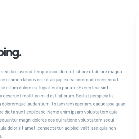
ping.
t, sed do eiusmod tempor incididunt ut labore et dolore magna
ion ullamco laboris nisi ut aliquip ex ea commodo consequat.
sse cillum dolore eu fugiat nulla pariatur.Excepteur sint
a deserunt mollit anim id est laborum. Sed ut perspiciatis
m doloremque laudantium, totam rem aperiam, eaque ipsa quae
itae dicta sunt explicabo. Nemo enim ipsam voluptatem quia
sequuntur magni dolores eos qui ratione voluptatem sequi
a dolor sit amet, consectetur, adipisci velit, sed quia non
e.