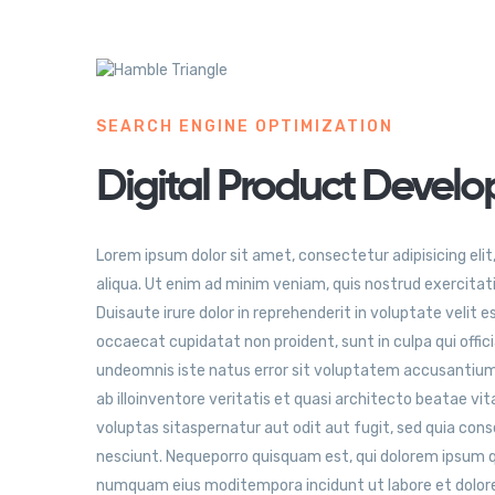
SEARCH ENGINE OPTIMIZATION
Digital Product Develo
Lorem ipsum dolor sit amet, consectetur adipisicing eli
aliqua. Ut enim ad minim veniam, quis nostrud exercitat
Duisaute irure dolor in reprehenderit in voluptate velit e
occaecat cupidatat non proident, sunt in culpa qui offici
undeomnis iste natus error sit voluptatem accusantiu
ab illoinventore veritatis et quasi architecto beatae v
voluptas sitaspernatur aut odit aut fugit, sed quia con
nesciunt. Nequeporro quisquam est, qui dolorem ipsum qui
numquam eius moditempora incidunt ut labore et dolor